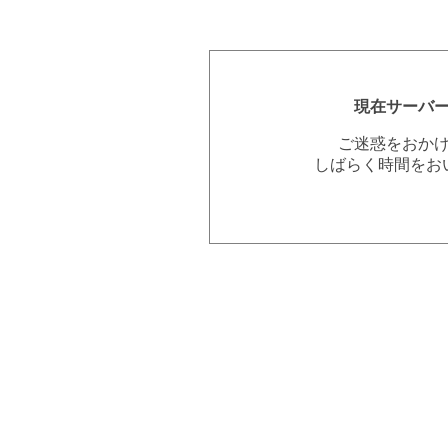
現在サーバ
ご迷惑をおか
しばらく時間をお