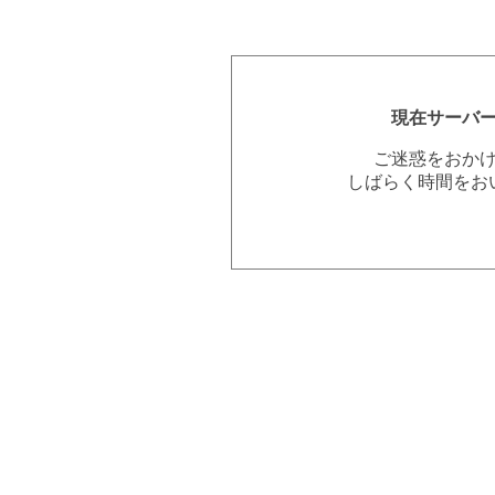
現在サーバ
ご迷惑をおか
しばらく時間をお