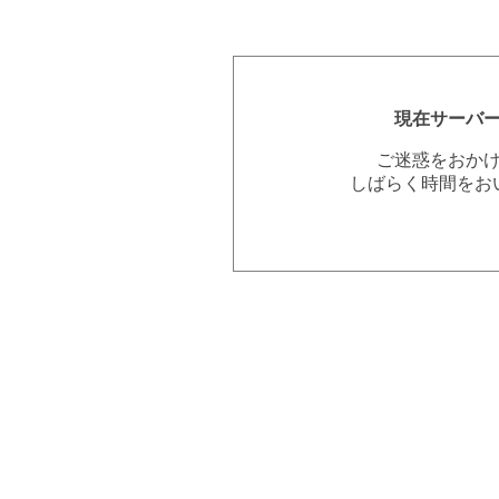
現在サーバ
ご迷惑をおか
しばらく時間をお