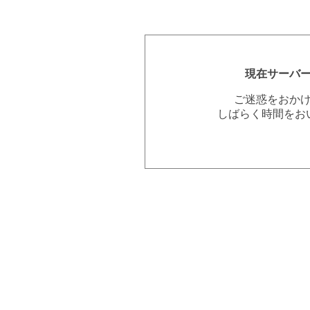
現在サーバ
ご迷惑をおか
しばらく時間をお