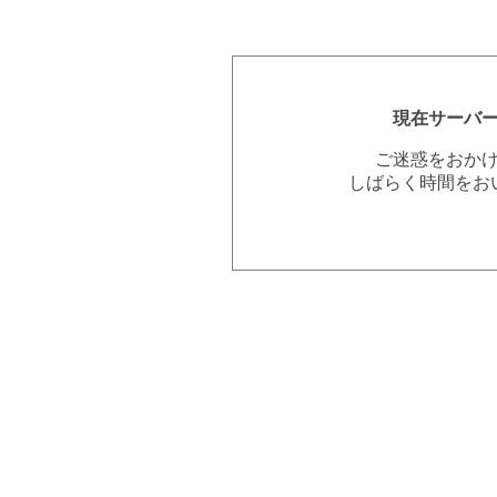
現在サーバ
ご迷惑をおか
しばらく時間をお