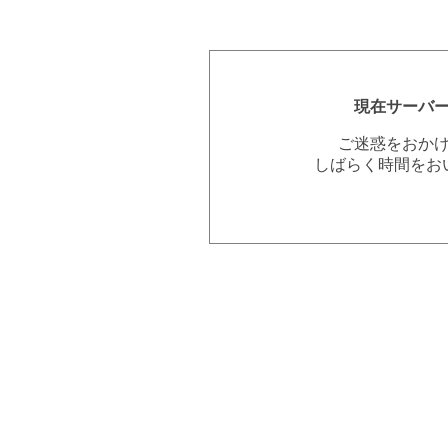
現在サーバ
ご迷惑をおか
しばらく時間をお