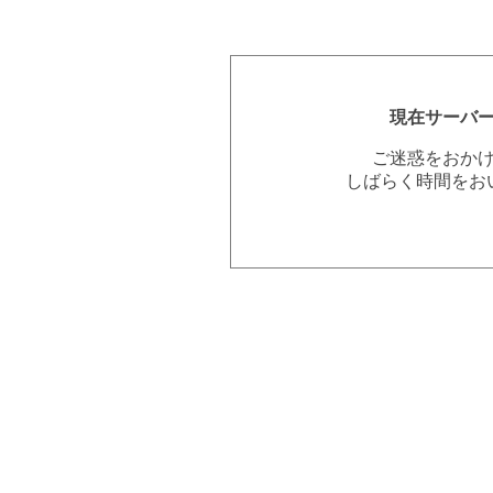
現在サーバ
ご迷惑をおか
しばらく時間をお