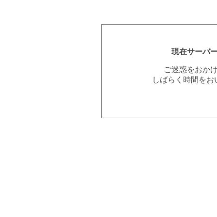
現在サーバ
ご迷惑をおか
しばらく時間をお