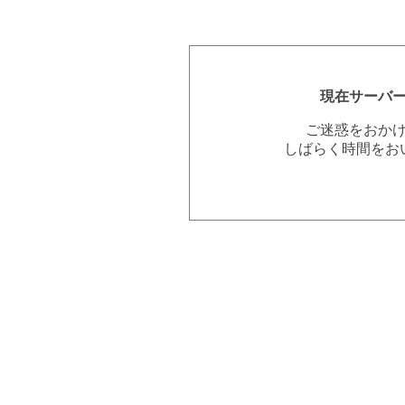
現在サーバ
ご迷惑をおか
しばらく時間をお