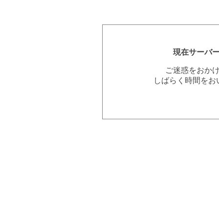
現在サーバ
ご迷惑をおか
しばらく時間をお