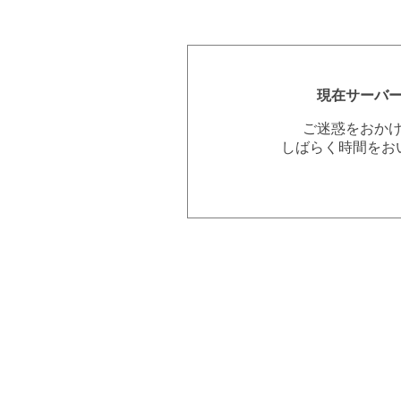
現在サーバ
ご迷惑をおか
しばらく時間をお