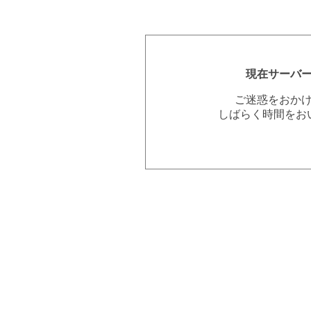
現在サーバ
ご迷惑をおか
しばらく時間をお