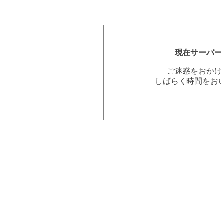
現在サーバ
ご迷惑をおか
しばらく時間をお