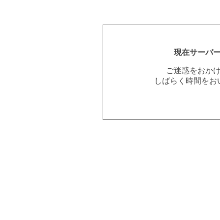
現在サーバ
ご迷惑をおか
しばらく時間をお