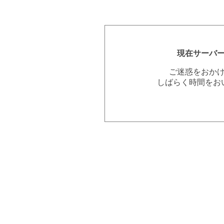
現在サーバ
ご迷惑をおか
しばらく時間をお