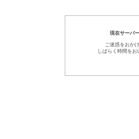
現在サーバ
ご迷惑をおか
しばらく時間をお