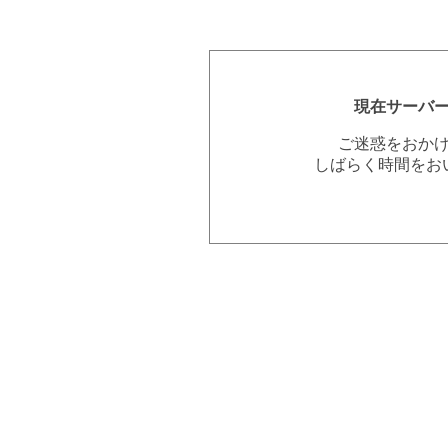
現在サーバ
ご迷惑をおか
しばらく時間をお