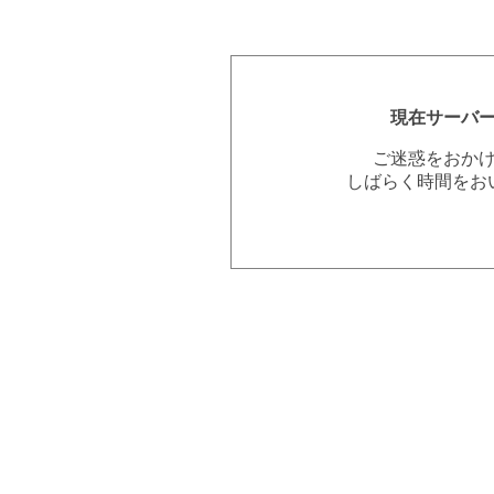
現在サーバ
ご迷惑をおか
しばらく時間をお