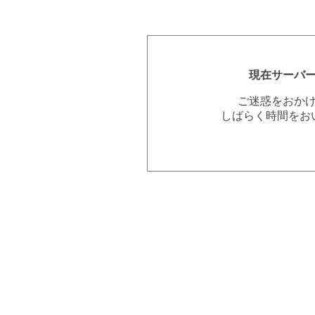
現在サーバ
ご迷惑をおか
しばらく時間をお