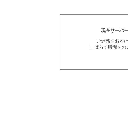
現在サーバ
ご迷惑をおか
しばらく時間をお