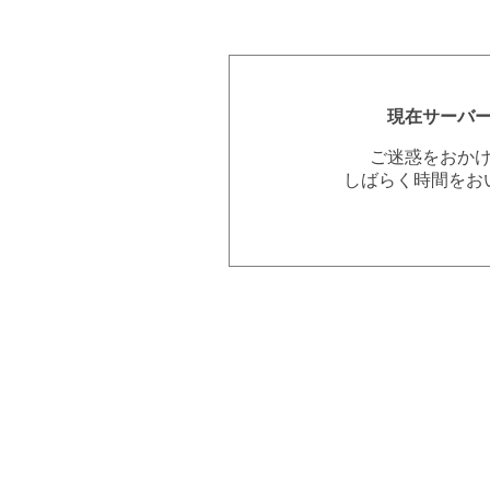
現在サーバ
ご迷惑をおか
しばらく時間をお