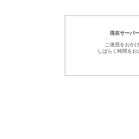
現在サーバ
ご迷惑をおか
しばらく時間をお