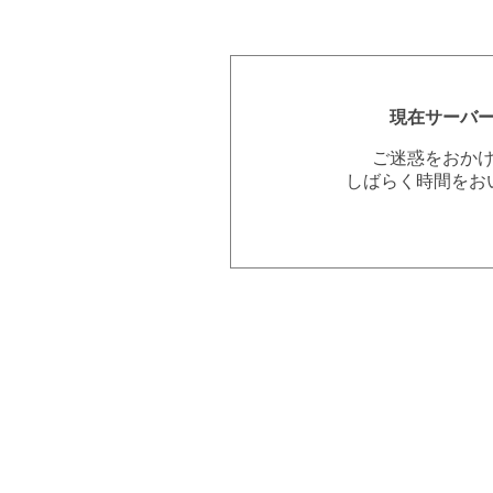
現在サーバ
ご迷惑をおか
しばらく時間をお