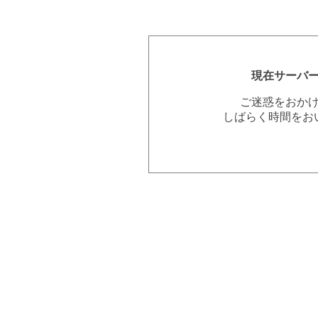
現在サーバ
ご迷惑をおか
しばらく時間をお