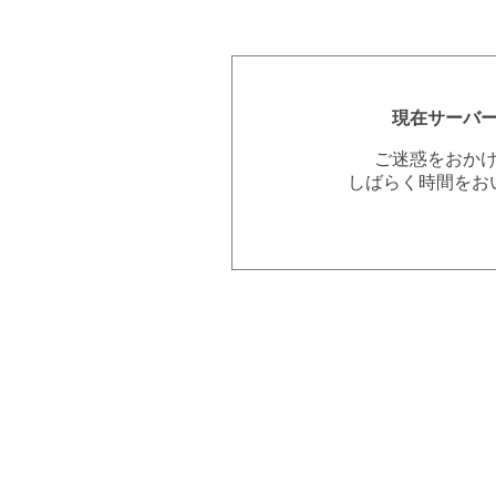
現在サーバ
ご迷惑をおか
しばらく時間をお