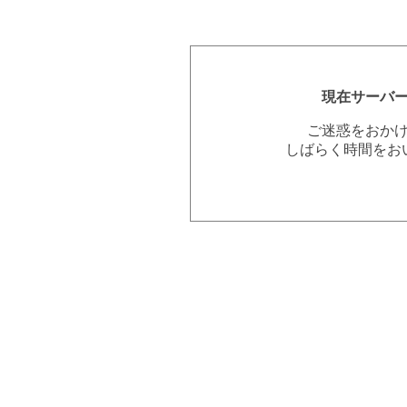
現在サーバ
ご迷惑をおか
しばらく時間をお