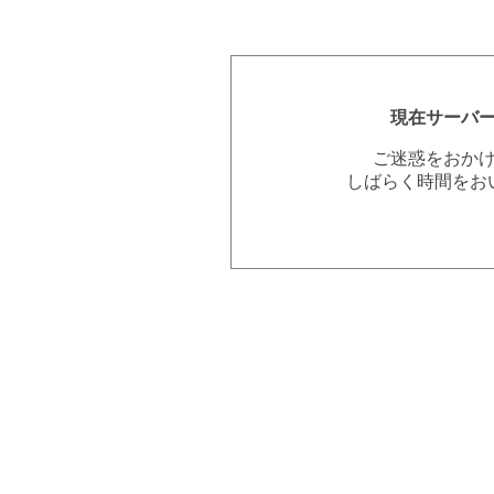
現在サーバ
ご迷惑をおか
しばらく時間をお