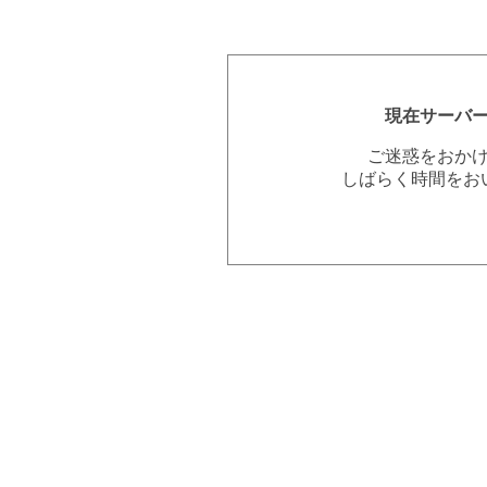
現在サーバ
ご迷惑をおか
しばらく時間をお