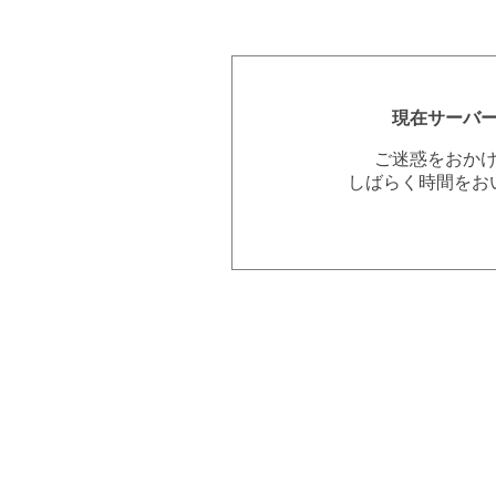
現在サーバ
ご迷惑をおか
しばらく時間をお