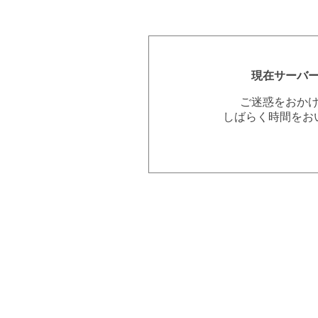
現在サーバ
ご迷惑をおか
しばらく時間をお