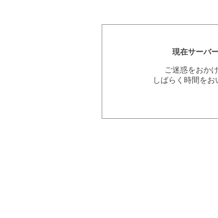
現在サーバ
ご迷惑をおか
しばらく時間をお