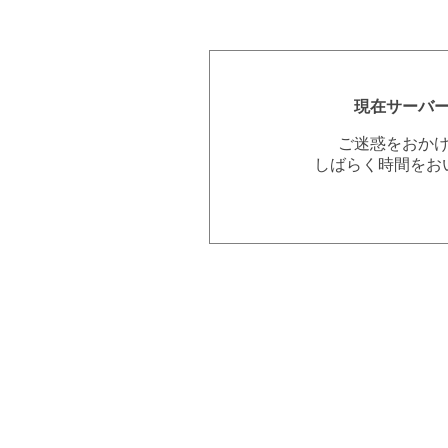
現在サーバ
ご迷惑をおか
しばらく時間をお