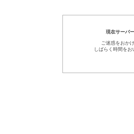
現在サーバ
ご迷惑をおか
しばらく時間をお