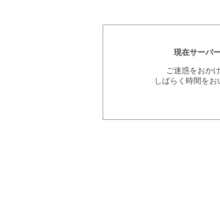
現在サーバ
ご迷惑をおか
しばらく時間をお