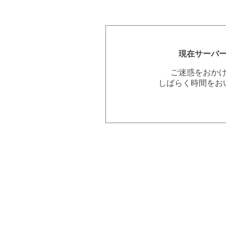
現在サーバ
ご迷惑をおか
しばらく時間をお