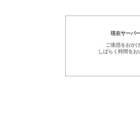
現在サーバ
ご迷惑をおか
しばらく時間をお