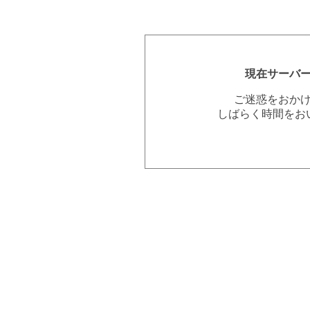
現在サーバ
ご迷惑をおか
しばらく時間をお