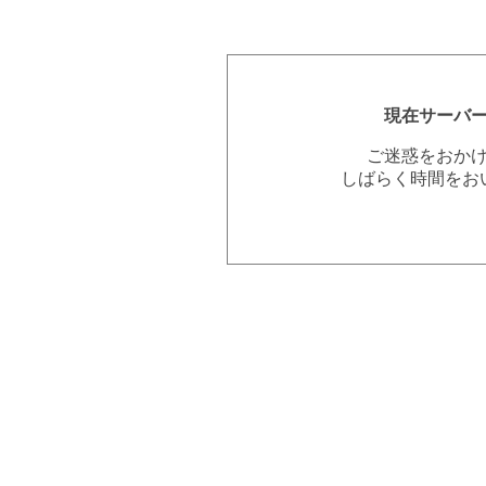
現在サーバ
ご迷惑をおか
しばらく時間をお