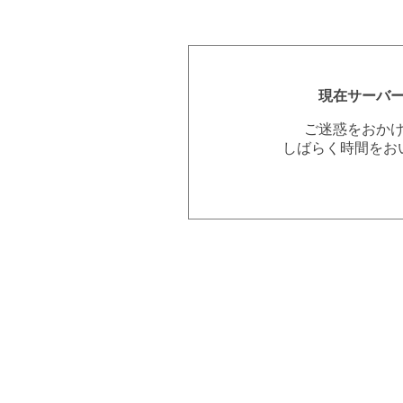
現在サーバ
ご迷惑をおか
しばらく時間をお