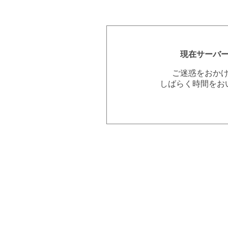
現在サーバ
ご迷惑をおか
しばらく時間をお