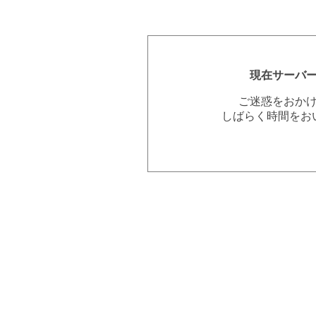
現在サーバ
ご迷惑をおか
しばらく時間をお