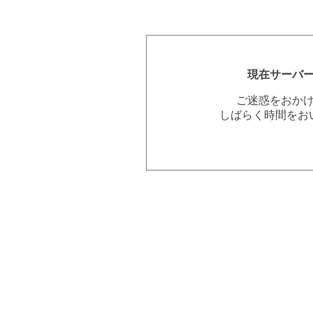
現在サーバ
ご迷惑をおか
しばらく時間をお