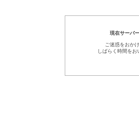
現在サーバ
ご迷惑をおか
しばらく時間をお