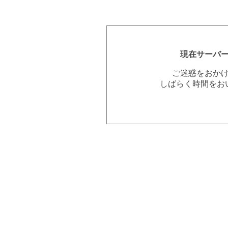
現在サーバ
ご迷惑をおか
しばらく時間をお