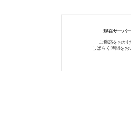
現在サーバ
ご迷惑をおか
しばらく時間をお