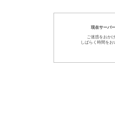
現在サーバ
ご迷惑をおか
しばらく時間をお