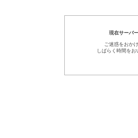
現在サーバ
ご迷惑をおか
しばらく時間をお