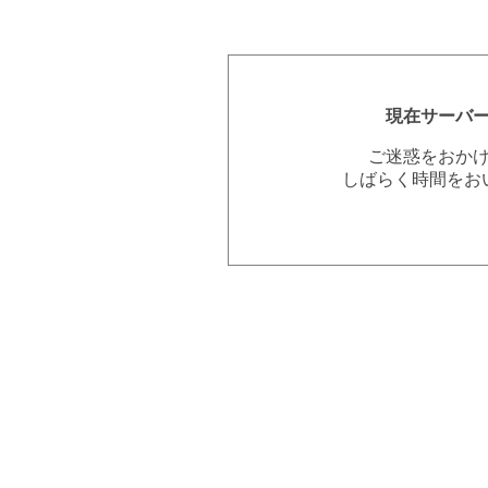
現在サーバ
ご迷惑をおか
しばらく時間をお