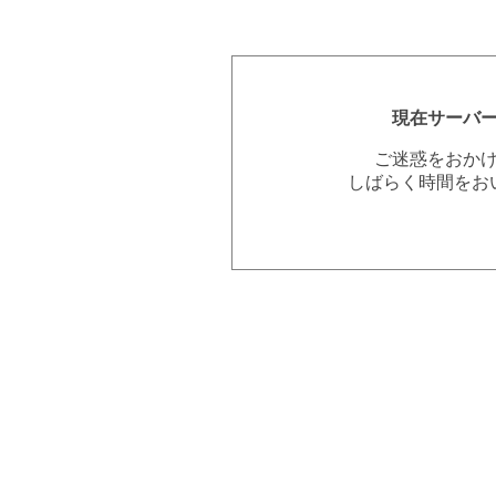
現在サーバ
ご迷惑をおか
しばらく時間をお