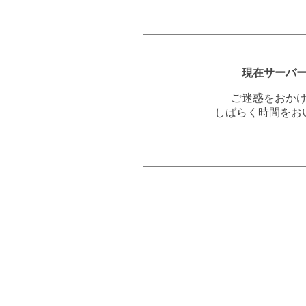
現在サーバ
ご迷惑をおか
しばらく時間をお